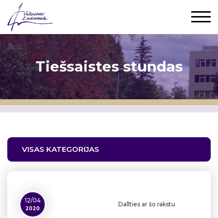
Tiešsaistes stundas
VISAS KATEGORIJAS
12/04
Dalīties ar šo rakstu
2020