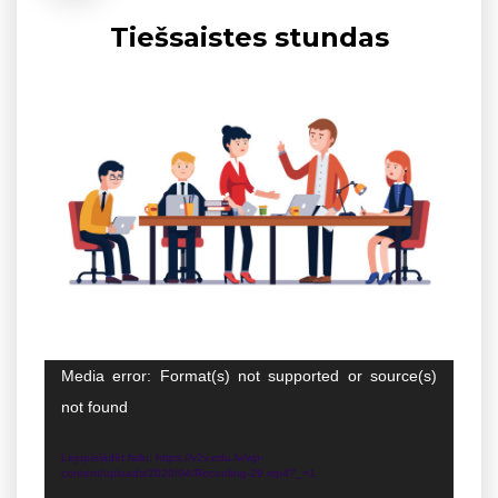
Tiešsaistes stundas
Video
Media error: Format(s) not supported or source(s)
atskaņotājs
not found
Lejupielādēt failu: https://v2v.edu.lv/wp-
content/uploads/2020/04/Recording-29.mp4?_=1