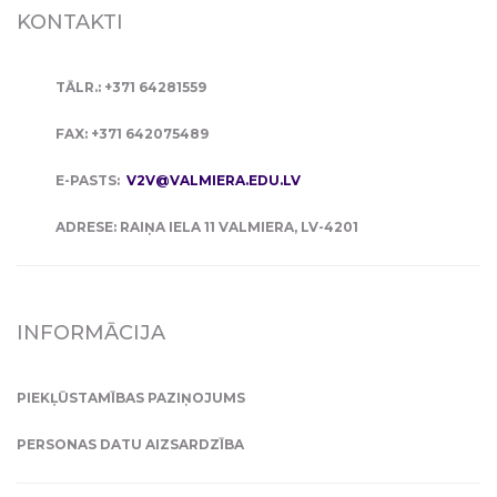
KONTAKTI
TĀLR.: +371 64281559
FAX: +371 642075489
E-PASTS:
V2V@VALMIERA.EDU.LV
ADRESE: RAIŅA IELA 11 VALMIERA, LV-4201
INFORMĀCIJA
PIEKĻŪSTAMĪBAS PAZIŅOJUMS
PERSONAS DATU AIZSARDZĪBA