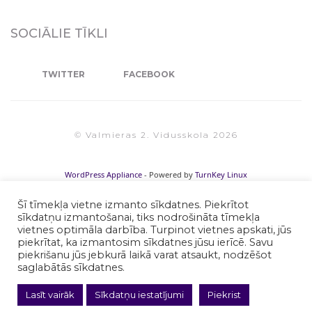
SOCIĀLIE TĪKLI
TWITTER
FACEBOOK
© Valmieras 2. Vidusskola 2026
WordPress Appliance
- Powered by
TurnKey Linux
Šī tīmekļa vietne izmanto sīkdatnes. Piekrītot
sīkdatņu izmantošanai, tiks nodrošināta tīmekļa
vietnes optimāla darbība. Turpinot vietnes apskati, jūs
piekrītat, ka izmantosim sīkdatnes jūsu ierīcē. Savu
piekrišanu jūs jebkurā laikā varat atsaukt, nodzēšot
saglabātās sīkdatnes.
Lasīt vairāk
Sīkdatņu iestatījumi
Piekrist