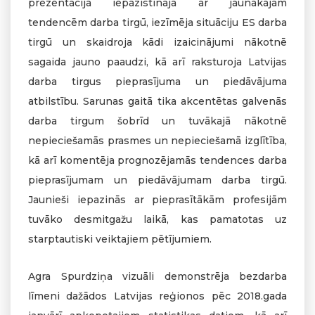
prezentācijā iepazīstināja ar jaunākajām
tendencēm darba tirgū, iezīmēja situāciju ES darba
tirgū un skaidroja kādi izaicinājumi nākotnē
sagaida jauno paaudzi, kā arī raksturoja Latvijas
darba tirgus pieprasījuma un piedāvājuma
atbilstību. Sarunas gaitā tika akcentētas galvenās
darba tirgum šobrīd un tuvākajā nākotnē
nepieciešamās prasmes un nepieciešamā izglītība,
kā arī komentēja prognozējamās tendences darba
pieprasījumam un piedāvājumam darba tirgū.
Jaunieši iepazinās ar pieprasītākām profesijām
tuvāko desmitgažu laikā, kas pamatotas uz
starptautiski veiktajiem pētījumiem.
Agra Spurdziņa vizuāli demonstrēja bezdarba
līmeni dažādos Latvijas reģionos pēc 2018.gada