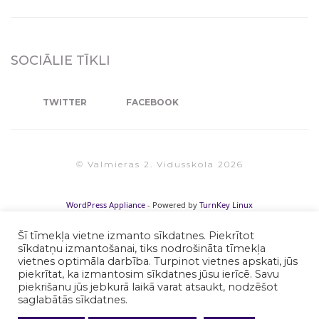
SOCIĀLIE TĪKLI
TWITTER
FACEBOOK
© Valmieras 2. Vidusskola 2026
WordPress Appliance
- Powered by
TurnKey Linux
Šī tīmekļa vietne izmanto sīkdatnes. Piekrītot
sīkdatņu izmantošanai, tiks nodrošināta tīmekļa
vietnes optimāla darbība. Turpinot vietnes apskati, jūs
piekrītat, ka izmantosim sīkdatnes jūsu ierīcē. Savu
piekrišanu jūs jebkurā laikā varat atsaukt, nodzēšot
saglabātās sīkdatnes.