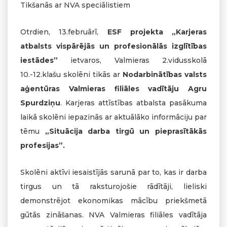
Tikšanās ar NVA speciālistiem
Otrdien, 13.februārī,
ESF projekta „Karjeras
atbalsts vispārējās un profesionālās izglītības
iestādes”
ietvaros, Valmieras 2.vidusskolā
10.-12.klašu skolēni tikās ar
Nodarbinātības valsts
aģentūras Valmieras filiāles vadītāju Agru
Spurdziņu
. Karjeras attīstības atbalsta pasākuma
laikā skolēni iepazinās ar aktuālāko informāciju par
tēmu
„Situācija darba tirgū un pieprasītākās
profesijas”.
Skolēni aktīvi iesaistījās sarunā par to, kas ir darba
tirgus un tā raksturojošie rādītāji, lieliski
demonstrējot ekonomikas mācību priekšmetā
gūtās zināšanas. NVA Valmieras filiāles vadītāja