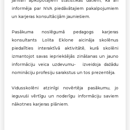
janvārī apkopotajiem statistikas datiem, kā arī
informēja par NVA piedāvātajiem pakalpojumiem
un karjeras konsultācijām jauniešiem.
Pasākuma noslēgumā pedagogs karjeras
konsultants Lolita Eklone aicināja skolēnus
piedalīties interaktīvā aktivitātē, kurā skolēni
izmantojot savas iepriekšējās zināšanas un jauno
informāciju veica uzdevumu- izveidoja dažādu
nomināciju profesiju sarakstus un tos prezentēja.
Vidusskolēni atzinīgi novērtēja pasākumu, jo
ieguvuši vērtīgu un noderīgu informāciju saviem
nākotnes karjeras plāniem.