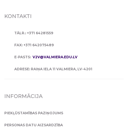
KONTAKTI
TĀLR.: +371 64281559
FAX: +371 642075489
E-PASTS:
V2V@VALMIERA.EDU.LV
ADRESE: RAIŅA IELA 11 VALMIERA, LV-4201
INFORMĀCIJA
PIEKĻŪSTAMĪBAS PAZIŅOJUMS
PERSONAS DATU AIZSARDZĪBA