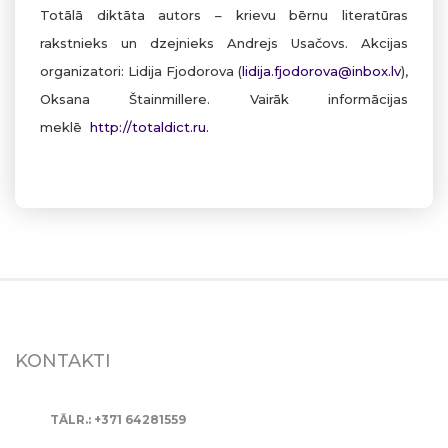
Totālā diktāta autors – krievu bērnu literatūras
rakstnieks un dzejnieks Andrejs Usačovs. Akcijas
organizatori: Lidija Fjodorova (
lidija.fjodorova@inbox.lv
),
Oksana Štainmillere. Vairāk informācijas
meklē
http://totaldict.ru.
KONTAKTI
TĀLR.: +371 64281559