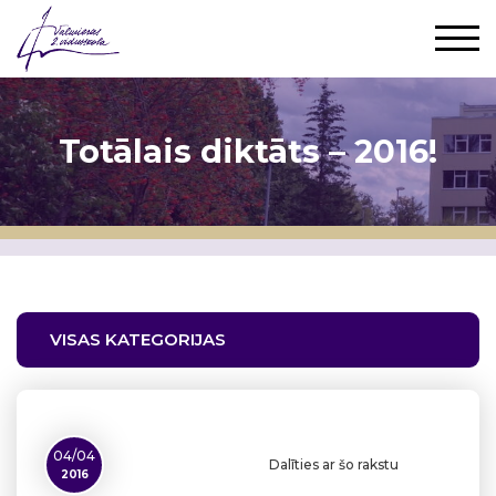
Totālais diktāts – 2016!
VISAS KATEGORIJAS
04/04
Dalīties ar šo rakstu
2016