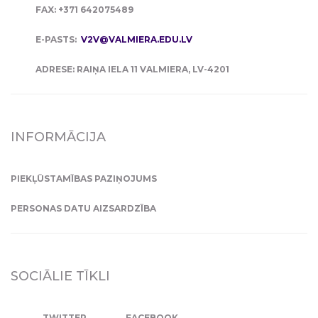
FAX: +371 642075489
E-PASTS:
V2V@VALMIERA.EDU.LV
ADRESE: RAIŅA IELA 11 VALMIERA, LV-4201
INFORMĀCIJA
PIEKĻŪSTAMĪBAS PAZIŅOJUMS
PERSONAS DATU AIZSARDZĪBA
SOCIĀLIE TĪKLI
TWITTER
FACEBOOK