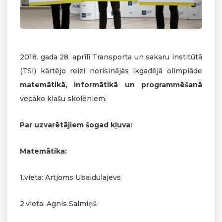
2018. gada 28. aprīlī Transporta un sakaru institūtā
(TSI) kārtējo reizi norisinājās ikgadējā olimpiāde
matemātikā, informātikā un programmēšanā
vecāko klašu skolēniem.
Par uzvarētājiem šogad kļuva:
Matemātika:
1.vieta: Artjoms Ubaidulajevs
2.vieta: Agnis Salmiņš