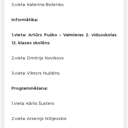
3.vieta: Katerina Boženko
Informātika:
1.vieta: Artūrs Puško – Valmieras 2. vidusskolas
12. klases skolēns
2.vieta: Dmitrijs Novikovs
3.vieta: Viktors Nuždins
Programmēšana:
1.vieta: Kārlis Šusters
2.vieta: Arsenijs Nitijevskis