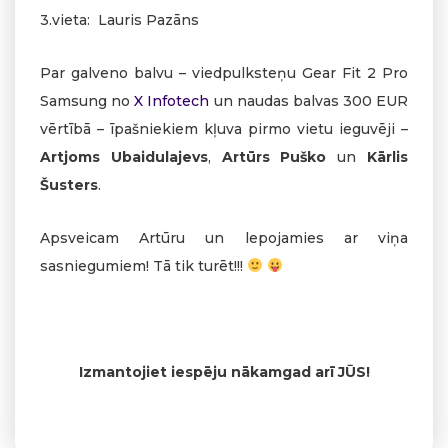
3.vieta: Lauris Pazāns
Par galveno balvu – viedpulksteņu Gear Fit 2 Pro
Samsung no
X Infotech
un naudas balvas 300 EUR
vērtībā – īpašniekiem kļuva pirmo vietu ieguvēji –
Artjoms Ubaidulajevs
,
Artūrs Puško
un
Kārlis
Šusters
.
Apsveicam Artūru un lepojamies ar viņa
sasniegumiem! Tā tik turēt!!!
Izmantojiet iespēju nākamgad arī JŪS!