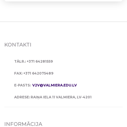
KONTAKTI
TĀLR.: +371 64281559
FAX: +371 642075489
E-PASTS:
V2V@VALMIERA.EDU.LV
ADRESE: RAIŅA IELA 11 VALMIERA, LV-4201
INFORMĀCIJA