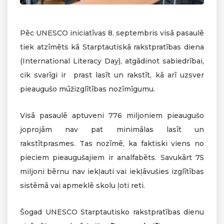
Pēc UNESCO iniciatīvas 8. septembris visā pasaulē
tiek atzīmēts kā Starptautiskā rakstpratības diena
(International Literacy Day), atgādinot sabiedrībai,
cik svarīgi ir prast lasīt un rakstīt, kā arī uzsver
pieaugušo mūžizglītības nozīmīgumu.
Visā pasaulē aptuveni 776 miljoniem pieaugušo
joprojām nav pat minimālas lasīt un
rakstītprasmes. Tas nozīmē, ka faktiski viens no
pieciem pieaugušajiem ir analfabēts. Savukārt 75
miljoni bērnu nav iekļauti vai iekļāvušies izglītības
sistēmā vai apmeklē skolu ļoti reti.
Šogad UNESCO Starptautisko rakstpratības dienu