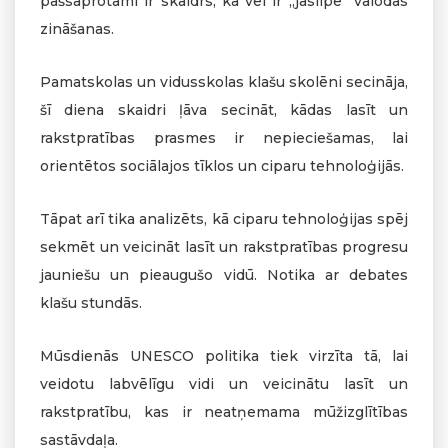
pašsaprotami ir skaidrs, ka vēl ir „jāslīpē” valodas
zināšanas.
Pamatskolas un vidusskolas klašu skolēni secināja,
šī diena skaidri ļāva secināt, kādas lasīt un
rakstpratības prasmes ir nepieciešamas, lai
orientētos sociālajos tīklos un ciparu tehnoloģijās.
Tāpat arī tika analizēts, kā ciparu tehnoloģijas spēj
sekmēt un veicināt lasīt un rakstpratības progresu
jauniešu un pieaugušo vidū. Notika ar debates
klašu stundās.
Mūsdienās UNESCO politika tiek virzīta tā, lai
veidotu labvēlīgu vidi un veicinātu lasīt un
rakstpratību, kas ir neatņemama mūžizglītības
sastāvdaļa.