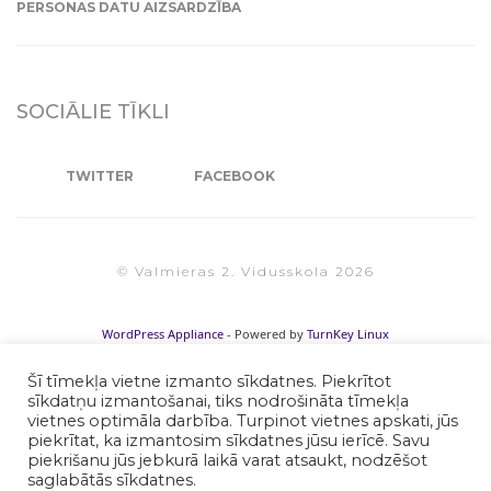
PERSONAS DATU AIZSARDZĪBA
SOCIĀLIE TĪKLI
TWITTER
FACEBOOK
© Valmieras 2. Vidusskola 2026
WordPress Appliance
- Powered by
TurnKey Linux
Šī tīmekļa vietne izmanto sīkdatnes. Piekrītot
sīkdatņu izmantošanai, tiks nodrošināta tīmekļa
vietnes optimāla darbība. Turpinot vietnes apskati, jūs
piekrītat, ka izmantosim sīkdatnes jūsu ierīcē. Savu
piekrišanu jūs jebkurā laikā varat atsaukt, nodzēšot
saglabātās sīkdatnes.