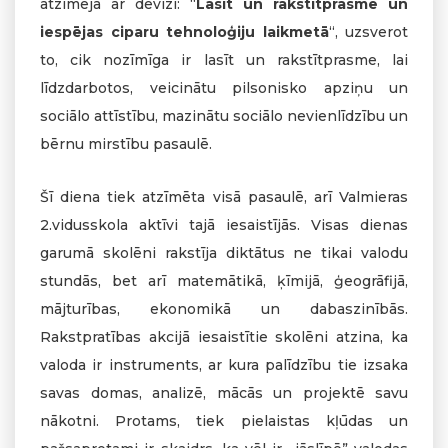
atzīmēja ar devīzi: “
Lasīt un rakstītprasme un
iespējas ciparu tehnoloģiju laikmetā
“, uzsverot
to, cik nozīmīga ir lasīt un rakstītprasme, lai
līdzdarbotos, veicinātu pilsonisko apziņu un
sociālo attīstību, mazinātu sociālo nevienlīdzību un
bērnu mirstību pasaulē.
Šī diena tiek atzīmēta visā pasaulē, arī Valmieras
2.vidusskola aktīvi tajā iesaistījās. Visas dienas
garumā skolēni rakstīja diktātus ne tikai valodu
stundās, bet arī matemātikā, ķīmijā, ģeogrāfijā,
mājturības, ekonomikā un dabaszinībās.
Rakstpratības akcijā iesaistītie skolēni atzina, ka
valoda ir instruments, ar kura palīdzību tie izsaka
savas domas, analizē, mācās un projektē savu
nākotni. Protams, tiek pielaistas kļūdas un