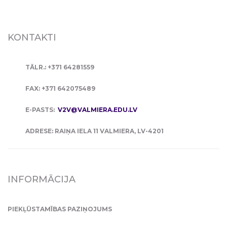
KONTAKTI
TĀLR.: +371 64281559
FAX: +371 642075489
E-PASTS:
V2V@VALMIERA.EDU.LV
ADRESE: RAIŅA IELA 11 VALMIERA, LV-4201
INFORMĀCIJA
PIEKĻŪSTAMĪBAS PAZIŅOJUMS