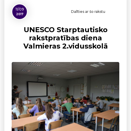
11/09
Dalīties ar šo rakstu
2017
UNESCO Starptautisko
rakstpratības diena
Valmieras 2.vidusskolā