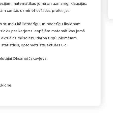
ofesijām matemātikas jomā un uzmanīgi klausījās,
ām centās uzminēt dažādas profesijas.
šo stundu kā lietderīgu un noderīgu ikvienam
zesloku par karjeras iespējām matemātikas jomā
s aktuālas mūsdienu darba tirgū, piemēram,
 statistiķis, optometrists, aktuārs u.c.
otājai Oksanai Jakovļevai.
 Eklone