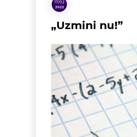
17/02
2022
„Uzmini nu!”