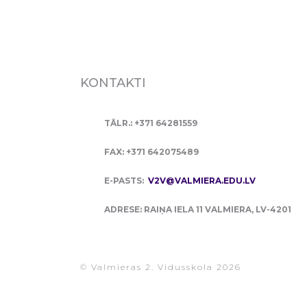
KONTAKTI
TĀLR.: +371 64281559
FAX: +371 642075489
E-PASTS:
V2V@VALMIERA.EDU.LV
ADRESE: RAIŅA IELA 11 VALMIERA, LV-4201
© Valmieras 2. Vidusskola 2026