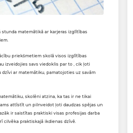
ā stunda matemātikā ar karjeras izglītības
iem.
cību priekšmetiem skolā visos izglītības
izveidojies savs viedoklis par to , cik ļoti
vu dzīvi ar matemātiku, pamatojoties uz savām
temātiku, skolēni atzina, ka tas ir ne tikai
ējams attīstīt un pilnveidot ļoti daudzas spējas un
āk ir saistītas praktiski visas profesijas darba
 cilvēka praktiskajā ikdienas dzīvē.