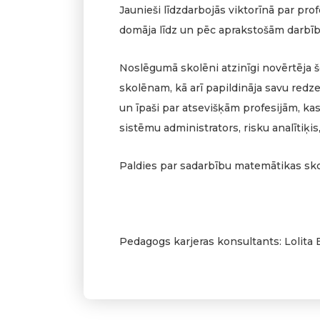
Jaunieši līdzdarbojās viktorīnā par pr
domāja līdz un pēc aprakstošām darbīb
Noslēgumā skolēni atzinīgi novērtēja 
skolēnam, kā arī papildināja savu red
un īpaši par atsevišķām profesijām, ka
sistēmu administrators, risku analītiķis,
Paldies par sadarbību matemātikas skol
Pedagogs karjeras konsultants: Lolita