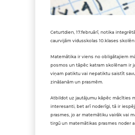
Ceturtdien, 17.februārī, notika integrēt
caurvijām vidusskolas 10.klases skolēn
Matemātika ir viens no obligātajiem mā
posmos un tāpēc katram skolēnam ir jau 
viņam patiktu vai nepatiktu saistīt sa
zināšanām un prasmēm.
Atbildot uz jautājumu kāpēc mācīties ma
interesanti, bet arī noderīgi, tā ir iesp
prasmes, jo ar matemātiku vairāk vai maz
tirgū un matemātikas prasmes noder arī