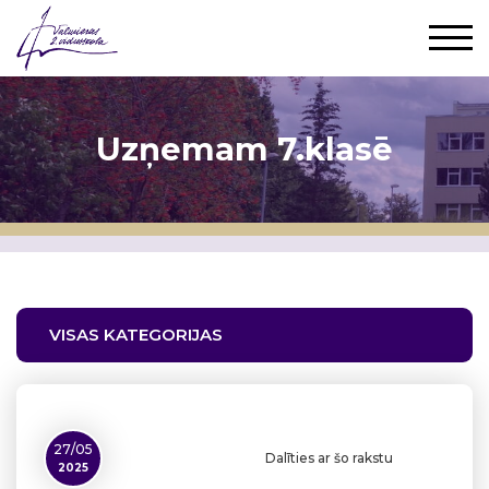
Uzņemam 7.klasē
VISAS KATEGORIJAS
27/05
Dalīties ar šo rakstu
2025