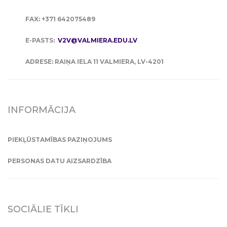
FAX: +371 642075489
E-PASTS:
V2V@VALMIERA.EDU.LV
ADRESE: RAIŅA IELA 11 VALMIERA, LV-4201
INFORMĀCIJA
PIEKĻŪSTAMĪBAS PAZIŅOJUMS
PERSONAS DATU AIZSARDZĪBA
SOCIĀLIE TĪKLI