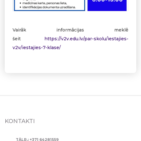
Vairāk informācijas meklē
šeit
https://v2v.edu.lv/par-skolu/iestajies-
v2v/iestajies-7-klase/
KONTAKTI
TĀLR.: +371 64281559