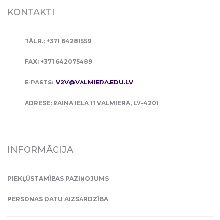
KONTAKTI
TĀLR.: +371 64281559
FAX: +371 642075489
E-PASTS:
V2V@VALMIERA.EDU.LV
ADRESE: RAIŅA IELA 11 VALMIERA, LV-4201
INFORMĀCIJA
PIEKĻŪSTAMĪBAS PAZIŅOJUMS
PERSONAS DATU AIZSARDZĪBA