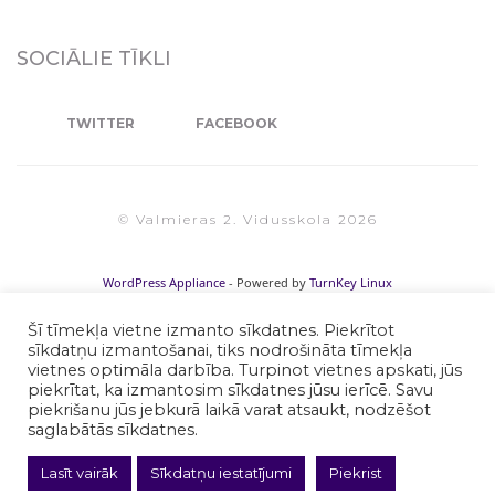
SOCIĀLIE TĪKLI
TWITTER
FACEBOOK
© Valmieras 2. Vidusskola 2026
WordPress Appliance
- Powered by
TurnKey Linux
Šī tīmekļa vietne izmanto sīkdatnes. Piekrītot
sīkdatņu izmantošanai, tiks nodrošināta tīmekļa
vietnes optimāla darbība. Turpinot vietnes apskati, jūs
piekrītat, ka izmantosim sīkdatnes jūsu ierīcē. Savu
piekrišanu jūs jebkurā laikā varat atsaukt, nodzēšot
saglabātās sīkdatnes.
Lasīt vairāk
Sīkdatņu iestatījumi
Piekrist