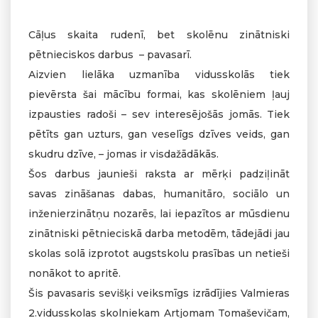
Cāļus skaita rudenī, bet skolēnu zinātniski
pētnieciskos darbus – pavasarī.
Aizvien lielāka uzmanība vidusskolās tiek
pievērsta šai mācību formai, kas skolēniem ļauj
izpausties radoši – sev interesējošās jomās. Tiek
pētīts gan uzturs, gan veselīgs dzīves veids, gan
skudru dzīve, – jomas ir visdažādākās.
Šos darbus jaunieši raksta ar mērķi padziļināt
savas zināšanas dabas, humanitāro, sociālo un
inženierzinātņu nozarēs, lai iepazītos ar mūsdienu
zinātniski pētnieciskā darba metodēm, tādejādi jau
skolas solā izprotot augstskolu prasības un netieši
nonākot to apritē.
Šis pavasaris sevišķi veiksmīgs izrādījies Valmieras
2.vidusskolas skolniekam Artjomam Tomaševičam,