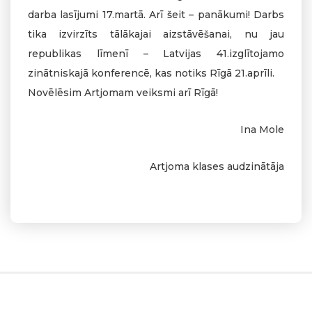
darba lasījumi 17.martā. Arī šeit – panākumi! Darbs
tika izvirzīts tālākajai aizstāvēšanai, nu jau
republikas līmenī – Latvijas 41.izglītojamo
zinātniskajā konferencē, kas notiks Rīgā 21.aprīli.
Novēlēsim Artjomam veiksmi arī Rīgā!
Ina Mole
Artjoma klases audzinātāja