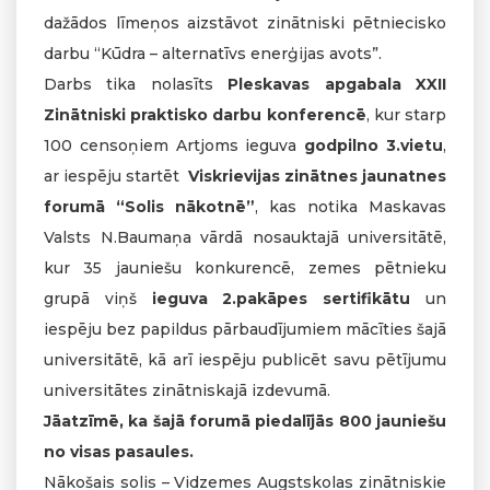
dažādos līmeņos aizstāvot zinātniski pētniecisko
darbu “Kūdra – alternatīvs enerģijas avots”.
Darbs tika nolasīts
Pleskavas apgabala XXII
Zinātniski praktisko darbu konferencē
, kur starp
100 censoņiem Artjoms ieguva
godpilno 3.vietu
,
ar iespēju startēt
Viskrievijas zinātnes jaunatnes
forumā “Solis nākotnē”
, kas notika Maskavas
Valsts N.Baumaņa vārdā nosauktajā universitātē,
kur 35 jauniešu konkurencē, zemes pētnieku
grupā viņš
ieguva 2.pakāpes sertifikātu
un
iespēju bez papildus pārbaudījumiem mācīties šajā
universitātē, kā arī iespēju publicēt savu pētījumu
universitātes zinātniskajā izdevumā.
Jāatzīmē, ka šajā forumā piedalījās 800 jauniešu
no visas pasaules.
Nākošais solis – Vidzemes Augstskolas zinātniskie