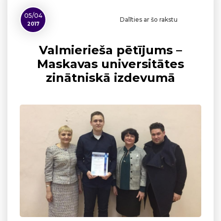
05/04
Dalīties ar šo rakstu
2017
Valmierieša pētījums –
Maskavas universitātes
zinātniskā izdevumā