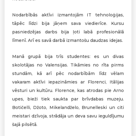
Nodarbībās aktīvi izmantojām IT tehnoloģijas,
tāpēc līdzi bija jāņem sava viedierīce. Kursu
pasniedzējas darbs bija ļoti labā profesionālā
līmenī. Arī es savā darbā izmantošu daudzas idejas.
Manā grupā bija trīs studentes: es un divas
skolotājas no Valensijas. Tikāmies no rīta pirms
stundām, kā arī pēc nodarbībām līdz vēlam
vakaram aktīvi iepazināmies ar Florenci, Itālijas
vēsturi un kultūru. Florence, kas atrodas pie Arno
upes, bieži tiek saukta par brīvdabas muzeju.
Botičelli, Džoto, Mikelandželo, Brunelleski un citi
meistari dzīvoja, strādāja un deva savu ieguldījumu
šajā pilsētā.