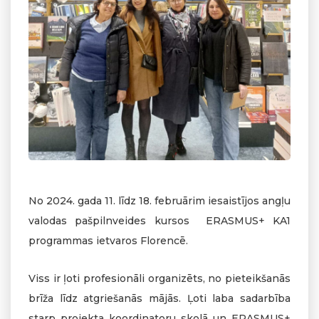
No 2024. gada 11. līdz 18. februārim iesaistījos angļu
valodas pašpilnveides kursos ERASMUS+ KA1
programmas ietvaros Florencē.
Viss ir ļoti profesionāli organizēts, no pieteikšanās
brīža līdz atgriešanās mājās. Ļoti laba sadarbība
starp projekta koordinatoru skolā un ERASMUS+