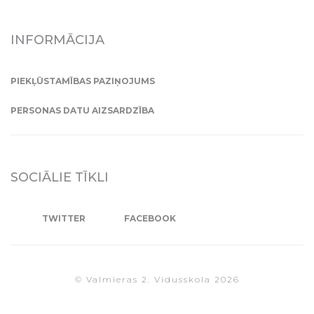
INFORMĀCIJA
PIEKĻŪSTAMĪBAS PAZIŅOJUMS
PERSONAS DATU AIZSARDZĪBA
SOCIĀLIE TĪKLI
TWITTER
FACEBOOK
© Valmieras 2. Vidusskola 2026