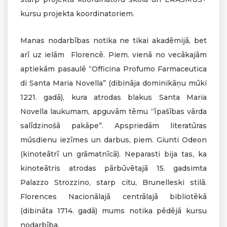
kursu projekta koordinatoriem.
Manas nodarbības notika ne tikai akadēmijā, bet
arī uz ielām Florencē. Piem. vienā no vecākajām
aptiekām pasaulē “Officina Profumo Farmaceutica
di Santa Maria Novella” (dibināja dominikāņu mūki
1221. gadā), kura atrodas blakus Santa Maria
Novella laukumam, apguvām tēmu “Īpašības vārda
salīdzinošā pakāpe”. Apspriedām literatūras
mūsdienu iezīmes un darbus, piem. Giunti Odeon
(kinoteātrī un grāmatnīcā). Neparasti bija tas, ka
kinoteātris atrodas pārbūvētajā 15. gadsimta
Palazzo Strozzino, starp citu, Brunelleski stilā.
Florences Nacionālajā centrālajā bibliotēkā
(dibināta 1714. gadā) mums notika pēdējā kursu
nodarbība.