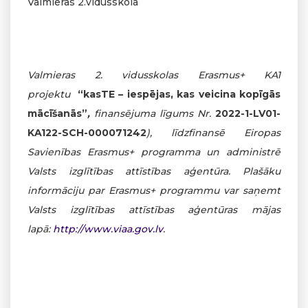
Valmieras 2.vidusskola
Valmieras 2. vidusskolas Erasmus+ KA1
projektu
“kasTE – iespējas, kas veicina kopīgās
mācīšanās”
,
finansējuma līgums Nr.
2022-1-LV01-
KA122-SCH-000071242
), līdzfinansē Eiropas
Savienības Erasmus+ programma un administrē
Valsts izglītības attīstības aģentūra. Plašāku
informāciju par Erasmus+ programmu var saņemt
Valsts izglītības attīstības aģentūras mājas
lapā:
http://www.viaa.gov.lv
.