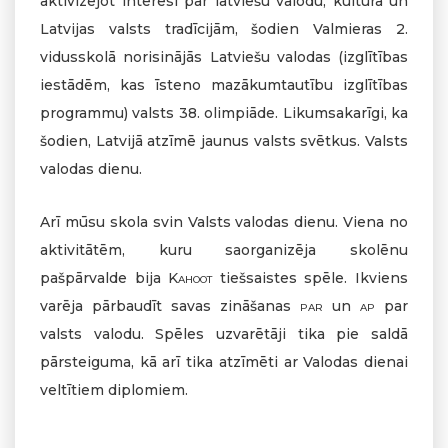
aktivizējot interesi par latviešu valodu, kultūra un
Latvijas valsts tradīcijām, šodien Valmieras 2.
vidusskolā norisinājās Latviešu valodas (izglītības
iestādēm, kas īsteno mazākumtautību izglītības
programmu) valsts 38. olimpiāde. Likumsakarīgi, ka
šodien, Latvijā atzīmē jaunus valsts svētkus. Valsts
valodas dienu.
Arī mūsu skola svin Valsts valodas dienu. Viena no
aktivitātēm, kuru saorganizēja skolēnu
pašpārvalde bija
Kahoot
tiešsaistes spēle. Ikviens
varēja pārbaudīt savas zināšanas
par
un
ap
par
valsts valodu. Spēles uzvarētāji tika pie saldā
pārsteiguma, kā arī tika atzīmēti ar Valodas dienai
veltītiem diplomiem.