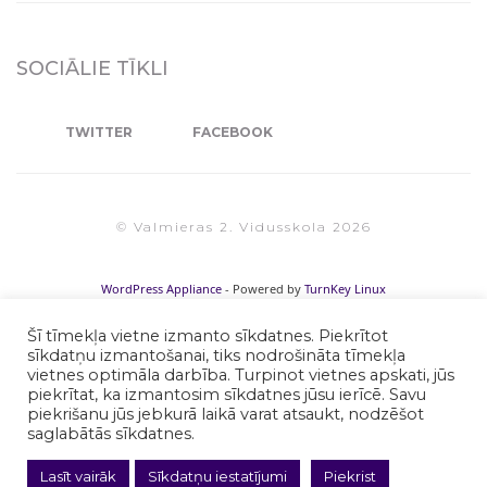
SOCIĀLIE TĪKLI
TWITTER
FACEBOOK
© Valmieras 2. Vidusskola 2026
WordPress Appliance
- Powered by
TurnKey Linux
Šī tīmekļa vietne izmanto sīkdatnes. Piekrītot
sīkdatņu izmantošanai, tiks nodrošināta tīmekļa
vietnes optimāla darbība. Turpinot vietnes apskati, jūs
piekrītat, ka izmantosim sīkdatnes jūsu ierīcē. Savu
piekrišanu jūs jebkurā laikā varat atsaukt, nodzēšot
saglabātās sīkdatnes.
Lasīt vairāk
Sīkdatņu iestatījumi
Piekrist