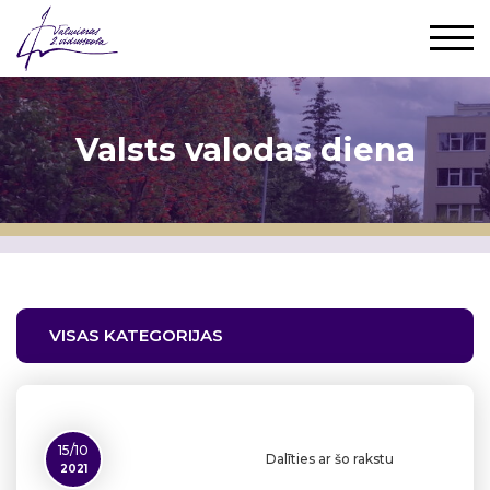
Valsts valodas diena
VISAS KATEGORIJAS
15/10
Dalīties ar šo rakstu
2021