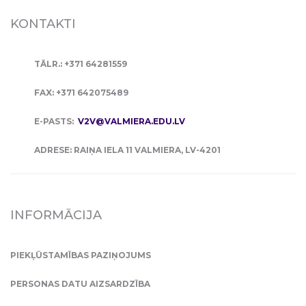
KONTAKTI
TĀLR.: +371 64281559
FAX: +371 642075489
E-PASTS:
V2V@VALMIERA.EDU.LV
ADRESE: RAIŅA IELA 11 VALMIERA, LV-4201
INFORMĀCIJA
PIEKĻŪSTAMĪBAS PAZIŅOJUMS
PERSONAS DATU AIZSARDZĪBA