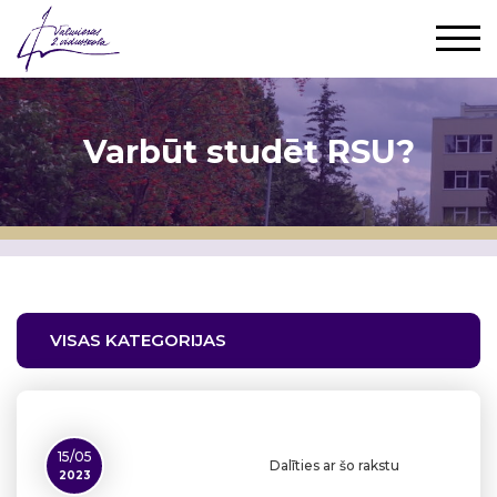
Varbūt studēt RSU?
VISAS KATEGORIJAS
15/05
Dalīties ar šo rakstu
2023