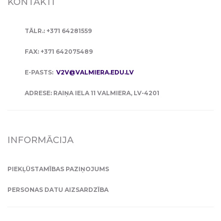
KONTAKTI
TĀLR.: +371 64281559
FAX: +371 642075489
E-PASTS:
V2V@VALMIERA.EDU.LV
ADRESE: RAIŅA IELA 11 VALMIERA, LV-4201
INFORMĀCIJA
PIEKĻŪSTAMĪBAS PAZIŅOJUMS
PERSONAS DATU AIZSARDZĪBA