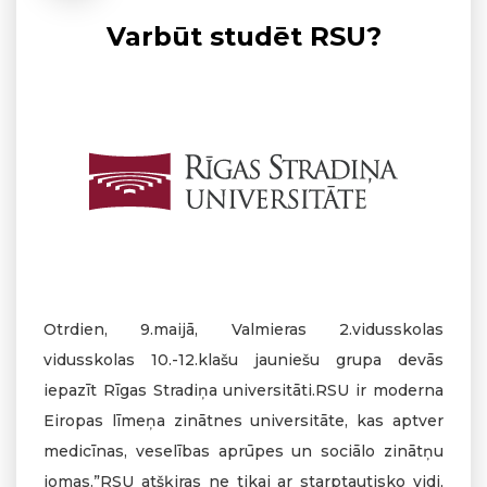
Varbūt studēt RSU?
Otrdien, 9.maijā, Valmieras 2.vidusskolas
vidusskolas 10.-12.klašu jauniešu grupa devās
iepazīt Rīgas Stradiņa universitāti.RSU ir moderna
Eiropas līmeņa zinātnes universitāte, kas aptver
medicīnas, veselības aprūpes un sociālo zinātņu
jomas.”RSU atšķiras ne tikai ar starptautisko vidi,