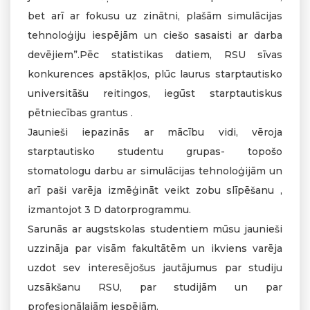
bet arī ar fokusu uz zinātni, plašām simulācijas
tehnoloģiju iespējām un ciešo sasaisti ar darba
devējiem”.Pēc statistikas datiem, RSU sīvas
konkurences apstākļos, plūc laurus starptautisko
universitāšu reitingos, iegūst starptautiskus
pētniecības grantus .
Jaunieši iepazinās ar mācību vidi, vēroja
starptautisko studentu grupas- topošo
stomatologu darbu ar simulācijas tehnoloģijām un
arī paši varēja izmēģināt veikt zobu slīpēšanu ,
izmantojot 3 D datorprogrammu.
Sarunās ar augstskolas studentiem mūsu jaunieši
uzzināja par visām fakultātēm un ikviens varēja
uzdot sev interesējošus jautājumus par studiju
uzsākšanu RSU, par studijām un par
profesionālajām iespējām.