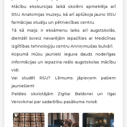
Mācību ekskursijas laikā skolēni apmeklēja arī
RSU Anatomijas muzeju, kā arī aplūkoja jauno RSU
farmācijas studiju un pētniecības centru.
Tā kā maijs ir eksāmenu laiks arī augstskolās,
diemžēl šoreiz nevarējām iepazīties ar Medicīnas
izglītības tehnoloģiju centru Anniņmuižas bulvārī.
Kopumā mūsu jaunieši ieguva daudz noderīgas
informācijas un iepazina reālo augstskolas mācību
vidi.
Vai studēt RSU? Lēmums jāpieņem pašiem
jauniešiem!
Paldies skolotājām Zigitai Baldonei un Ilgai
Verovkinai par sadarbību pasākuma noisē.