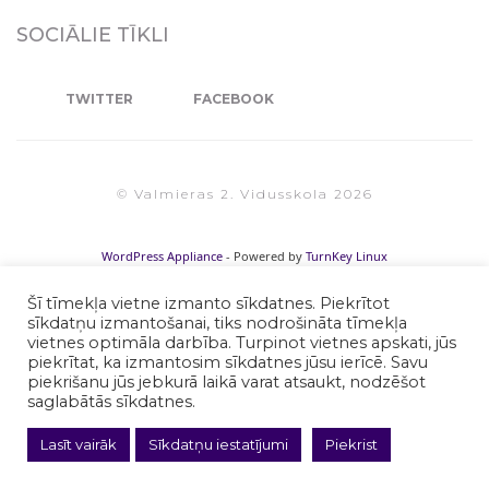
SOCIĀLIE TĪKLI
TWITTER
FACEBOOK
© Valmieras 2. Vidusskola 2026
WordPress Appliance
- Powered by
TurnKey Linux
Šī tīmekļa vietne izmanto sīkdatnes. Piekrītot
sīkdatņu izmantošanai, tiks nodrošināta tīmekļa
vietnes optimāla darbība. Turpinot vietnes apskati, jūs
piekrītat, ka izmantosim sīkdatnes jūsu ierīcē. Savu
piekrišanu jūs jebkurā laikā varat atsaukt, nodzēšot
saglabātās sīkdatnes.
Lasīt vairāk
Sīkdatņu iestatījumi
Piekrist