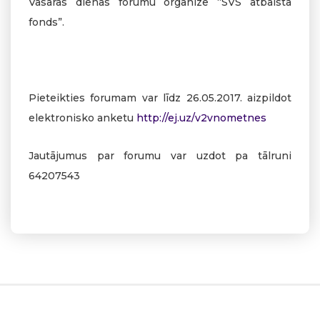
Vasaras dienas forumu organizē “SVS atbalsta
fonds”.
Pieteikties forumam var līdz 26.05.2017. aizpildot
elektronisko anketu
http://ej.uz/v2vnometnes
Jautājumus par forumu var uzdot pa tālruni
64207543