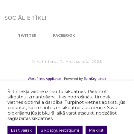
SOCIĀLIE TĪKLI
TWITTER
FACEBOOK
© Valmieras 2. Vidusskola 2026
WordPress Appliance
- Powered by
TurnKey Linux
Šī tīmekļa vietne izmanto sīkdatnes. Piekrītot
sīkdatņu izmantošanai, tiks nodrošināta tīmekļa
vietnes optimāla darbība. Turpinot vietnes apskati, jūs
piekrītat, ka izmantosim sīkdatnes jūsu ierīcē. Savu
piekrišanu jūs jebkurā laikā varat atsaukt, nodzēšot
saglabātās sīkdatnes.
Lasīt vairāk
Sīkdatņu iestatījumi
Piekrist