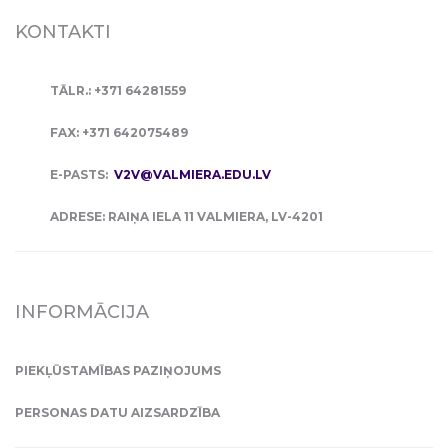
KONTAKTI
TĀLR.: +371 64281559
FAX: +371 642075489
E-PASTS:
V2V@VALMIERA.EDU.LV
ADRESE: RAIŅA IELA 11 VALMIERA, LV-4201
INFORMĀCIJA
PIEKĻŪSTAMĪBAS PAZIŅOJUMS
PERSONAS DATU AIZSARDZĪBA