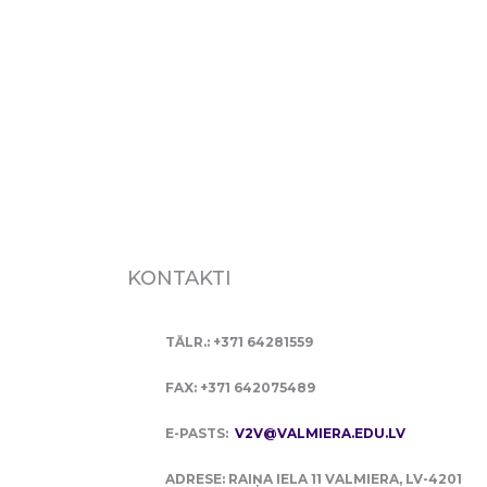
KONTAKTI
TĀLR.: +371 64281559
FAX: +371 642075489
E-PASTS:
V2V@VALMIERA.EDU.LV
ADRESE: RAIŅA IELA 11 VALMIERA, LV-4201