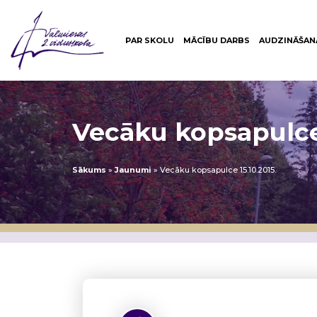
PAR SKOLU
MĀCĪBU DARBS
AUDZINĀŠAN
Vecāku kopsapulce 
Sākums
»
Jaunumi
»
Vecāku kopsapulce 15.10.2015.