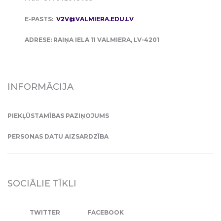
E-PASTS:
V2V@VALMIERA.EDU.LV
ADRESE: RAIŅA IELA 11 VALMIERA, LV-4201
INFORMĀCIJA
PIEKĻŪSTAMĪBAS PAZIŅOJUMS
PERSONAS DATU AIZSARDZĪBA
SOCIĀLIE TĪKLI
TWITTER
FACEBOOK