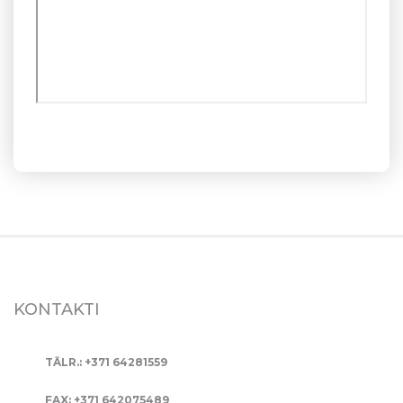
KONTAKTI
TĀLR.: +371 64281559
FAX: +371 642075489