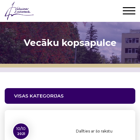
Vecāku kopsapulce
VISAS KATEGORIJAS
10/10
Dalīties ar šo rakstu
2021