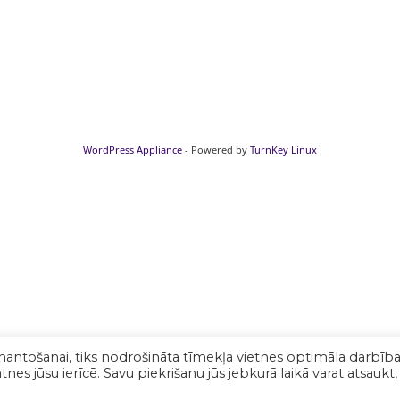
WordPress Appliance
- Powered by
TurnKey Linux
mantošanai, tiks nodrošināta tīmekļa vietnes optimāla darbība
nes jūsu ierīcē. Savu piekrišanu jūs jebkurā laikā varat atsaukt,