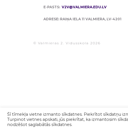
E-PASTS:
V2V@VALMIERA.EDU.LV
ADRESE: RAIŅA IELA 11 VALMIERA, LV-4201
© Valmieras 2. Vidusskola 2026
Šī tīmekļa vietne izmanto sīkdatnes. Piekrītot sīkdatņu iz
Turpinot vietnes apskati, jūs piekrītat, ka izmantosim sīkdat
nodzēšot saglabātās sīkdatnes.