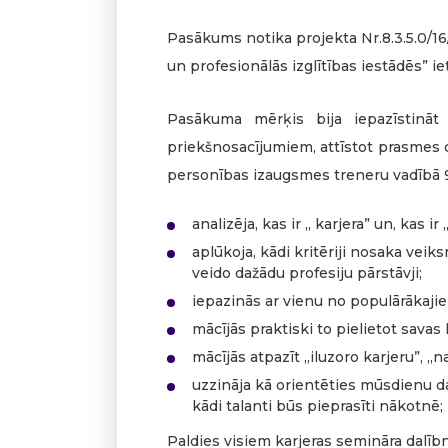
Pasākums notika projekta Nr.8.3.5.0/16/
un profesionālās izglītības iestādēs” ie
Pasākuma mērķis bija iepazīstināt
priekšnosacījumiem, attīstot prasmes d
personības izaugsmes treneru vadībā 9.
analizēja, kas ir „ karjera” un, kas ir
aplūkoja, kādi kritēriji nosaka vei
veido dažādu profesiju pārstāvji;
iepazinās ar vienu no populārākaji
mācījās praktiski to pielietot savas
mācījās atpazīt „iluzoro karjeru”, „
uzzināja kā orientēties mūsdienu da
kādi talanti būs pieprasīti nākotnē;
Paldies visiem karjeras semināra dalīb