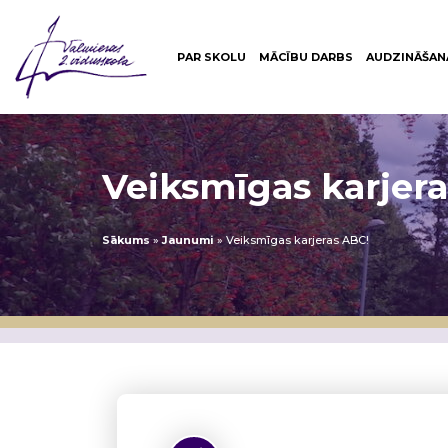
PAR SKOLU
MĀCĪBU DARBS
AUDZINĀŠAN
Veiksmīgas karjer
Sākums
»
Jaunumi
»
Veiksmīgas karjeras ABC!