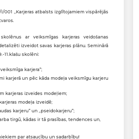
I/001 „Karjeras atbalsts izglītojamiem vispārējās
tvaros.
 skolēnus ar veiksmīgas karjeras veidošanas
etalizēti izveidot savas karjeras plānu. Seminārā
-11.klašu skolēni:
 „veiksmīga karjera”;
ksmi karjerā un pēc kāda modeļa veiksmīgu karjeru
em karjeras izveides modeļiem;
 karjeras modeļa izveidē;
naudas karjeru” un „pseidokarjeru”;
rba tirgū, kādas ir tā prasības, tendences un,
niekiem par atsaucību un sadarbību!