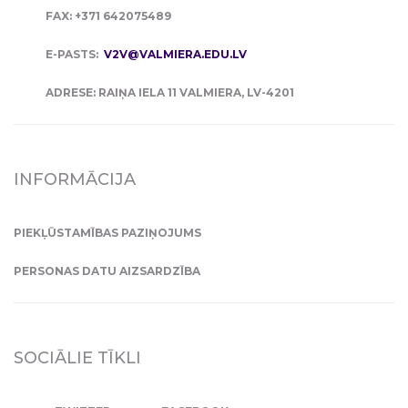
FAX: +371 642075489
E-PASTS:
V2V@VALMIERA.EDU.LV
ADRESE: RAIŅA IELA 11 VALMIERA, LV-4201
INFORMĀCIJA
PIEKĻŪSTAMĪBAS PAZIŅOJUMS
PERSONAS DATU AIZSARDZĪBA
SOCIĀLIE TĪKLI