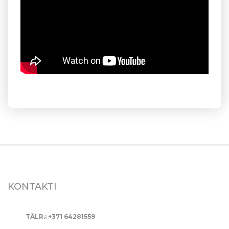
KONTAKTI
TĀLR.: +371 64281559