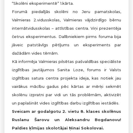
“Skolēni eksperimentē” 1.kārta.
Forumā piedalījās skolēni no Jeru pamatskolas,
Valmieras 2.vidusskolas, Valmieras vājdzirdīgo bērnu
internātvidusskolas – attīstības centra. Viņi prezentēja
četrus eksperimentus. Dalībniekiem pirms foruma bija
jāveic patstāvīgs pētījums un eksperiments par
dažādām vides tēmām.
Kā informēja Valmieras pilsētas pašvaldības speciāliste
izglītības jautājumos Sanita Loze, forums ir Valsts
izglītības satura centra projekta ideja, kas notiek jau
vairākus mācību gadus pēc kārtas ar mērķi sekmēt
skolēnu izpratni par vidi un tās problēmām, aktivizēt
un paplašināt vides izglītības darbu izglītības iestādēs.
Sveicam ar godalgotu 2. vietu 8. klases skolēnus
Ruslanu Šarovu un Aleksandru Bogdanovu!
Paldies ķīmijas skolotājai Ņinai Sokolovai.