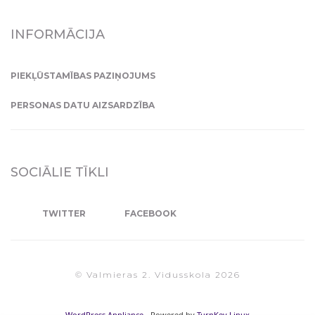
INFORMĀCIJA
PIEKĻŪSTAMĪBAS PAZIŅOJUMS
PERSONAS DATU AIZSARDZĪBA
SOCIĀLIE TĪKLI
TWITTER
FACEBOOK
© Valmieras 2. Vidusskola 2026
WordPress Appliance
- Powered by
TurnKey Linux