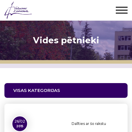
Vides pētnieki
VISAS KATEGORIJAS
26/02
Dalīties ar šo rakstu
2015