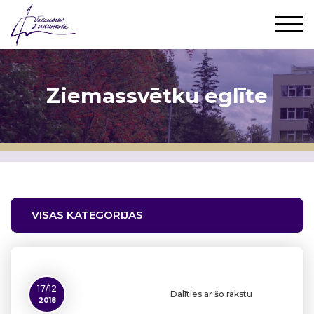
Ziemassvētku eglīte
VISAS KATEGORIJAS
17/12
Dalīties ar šo rakstu
2018